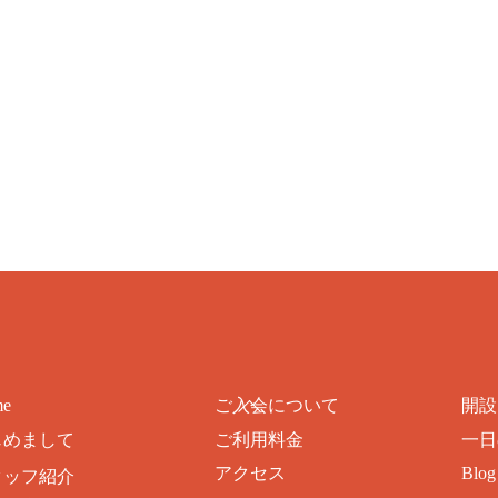
ト
me
ご入会について
開設
ッ
じめまして
ご利用料金
一日
プ
アクセス
Blog
タッフ紹介
に