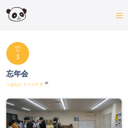
Skip
to
content
2021
12
3
忘年会
イベント
0
こぱんだ