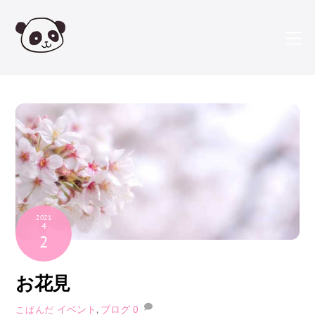
Skip
to
content
2021
4
2
お花見
イベント
,
ブログ
0
こぱんだ