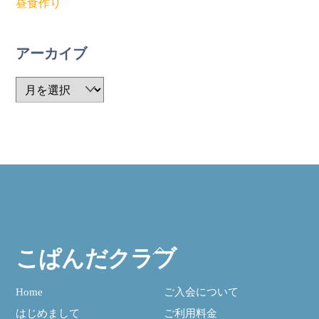
昼食作り
アーカイブ
ア
ー
カ
イ
ブ
ト
こぱんだクラブ
ッ
プ
Home
ご入会について
に
はじめまして
ご利用料金
戻