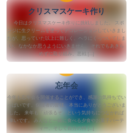
クリスマスケーキ作り
今日はクリスマスケーキ作りに挑戦しました。 スポ
ンジに生クリームを塗ってデコレーションしていきまし
たが、思っていた以上に難しく、ヘラにくっついてしま
い、なかなか思うようにいきません。 それでもあきら
めずに取り組み、悪戦 […]
2025
12
12
忘年会
今年も忘年会を開催することができ、感謝の気持ちでい
っぱいです。保護者の皆様、本当にありがとうございま
した。 来年も「頑張るぞ」という気持ちにつながれば
幸いです。 みんなと一緒に食べる夕食やお菓子パーテ
ィー、そして自分の特 […]