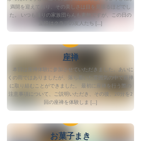
満開を迎えており、その美しさは目を見張るほどでし
た。 いつも通りの家族団らんも素敵ですが、この日の
主役はクラブの友人たち […]
2026
3
25
座禅
本日は座禅体験に参加させていただきました。あいに
くの雨ではありましたが、落ち着いた雰囲気の中で座禅
に取り組むことができました。 最初に座禅を行う際の
注意事項について、ご説明いただき、その後、20分を2
回の座禅を体験しま […]
2026
2
3
お菓子まき