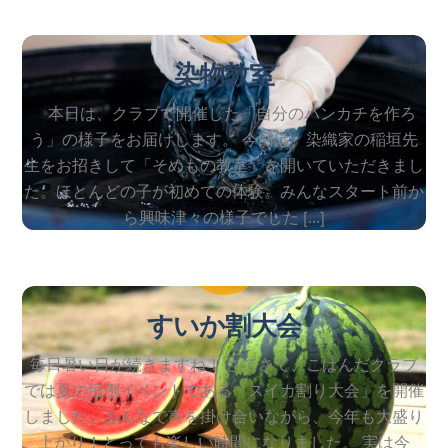
27
染物教室
本日は、クラブで開催した「自分のハンカチを作ろ
う」の様子をお届けします。 今回は、染織家の稲垣先
生をお招きして「そめもの教室」を開いていただきまし
た。ほとんどの子が初めての体験。みんなスタート前か
ら興味津々の様子でした […]
2026
7
24
すいか割大会
毎日暑い日が続きますね！ さてさて、こぱんだクラブ
では夏の恒例イベントである「スイカ割り大会」を開催
しました。みんなで声を掛け合いながら、今年も大盛り
上がり！とっても楽しい時間になりました。 実は今