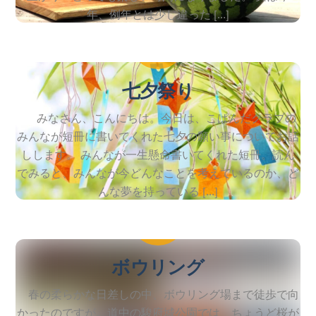
年、例年とは少し違った […]
2026
7
7
七夕祭り
みなさん、こんにちは。今日は、こぱんだクラブの
みんなが短冊に書いてくれた七夕の願い事についてお話
しします。 みんなが一生懸命書いてくれた短冊。読ん
でみると、みんなが今どんなことを考えているのか、ど
んな夢を持っている […]
2026
3
27
ボウリング
春の柔らかな日差しの中、ボウリング場まで徒歩で向
かったのですが。道中の駿府城公園では、ちょうど桜が