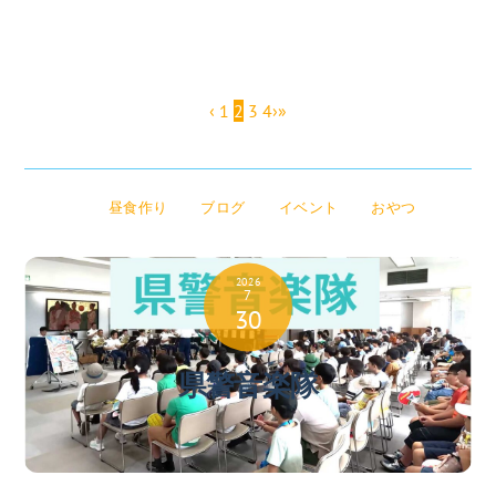
‹
1
2
3
4
›
»
昼食作り
ブログ
イベント
おやつ
2026
7
30
県警音楽隊
2026
7