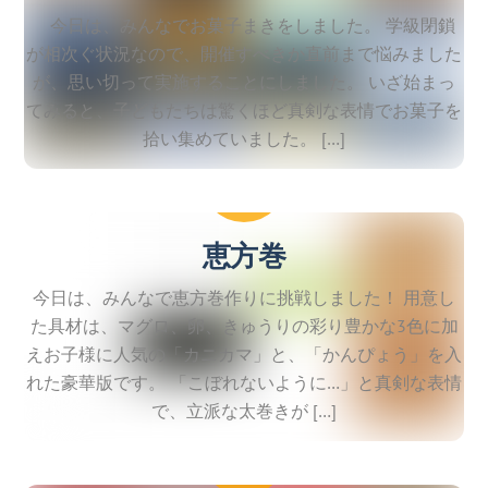
今日は、みんなでお菓子まきをしました。 学級閉鎖
が相次ぐ状況なので、開催すべきか直前まで悩みました
が、思い切って実施することにしました。 いざ始まっ
てみると、子どもたちは驚くほど真剣な表情でお菓子を
拾い集めていました。 […]
2026
2
2
恵方巻
今日は、みんなで恵方巻作りに挑戦しました！ 用意し
た具材は、マグロ、卵、きゅうりの彩り豊かな3色に加
えお子様に人気の「カニカマ」と、「かんぴょう」を入
れた豪華版です。 「こぼれないように…」と真剣な表情
で、立派な太巻きが […]
2025
12
23