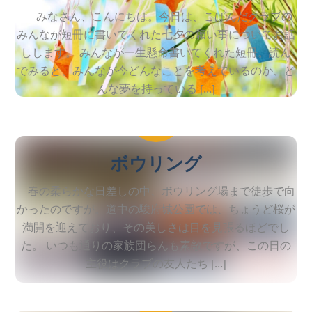
みなさん、こんにちは。今日は、こぱんだクラブの
みんなが短冊に書いてくれた七夕の願い事についてお話
しします。 みんなが一生懸命書いてくれた短冊。読ん
でみると、みんなが今どんなことを考えているのか、ど
んな夢を持っている […]
2026
3
27
ボウリング
春の柔らかな日差しの中、ボウリング場まで徒歩で向
かったのですが。道中の駿府城公園では、ちょうど桜が
満開を迎えており、その美しさは目を見張るほどでし
た。 いつも通りの家族団らんも素敵ですが、この日の
主役はクラブの友人たち […]
2026
3
25