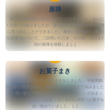
座禅
本日は座禅体験に参加させていただきました。あいに
くの雨ではありましたが、落ち着いた雰囲気の中で座禅
に取り組むことができました。 最初に座禅を行う際の
注意事項について、ご説明いただき、その後、20分を2
回の座禅を体験しま […]
2026
2
3
お菓子まき
今日は、みんなでお菓子まきをしました。 学級閉鎖
が相次ぐ状況なので、開催すべきか直前まで悩みました
が、思い切って実施することにしました。 いざ始まっ
てみると、子どもたちは驚くほど真剣な表情でお菓子を
拾い集めていました。 […]
2026