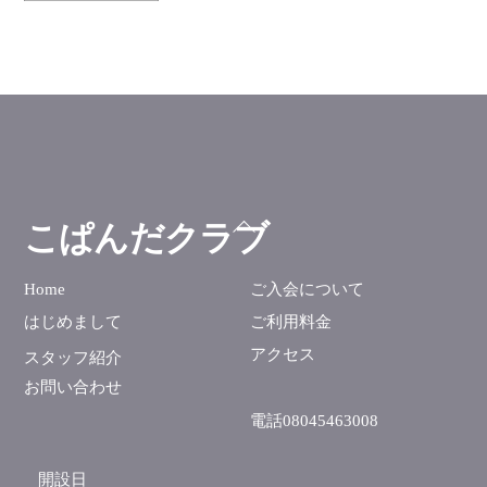
ー
カ
イ
ブ
ト
こぱんだクラブ
ッ
プ
Home
ご入会について
に
はじめまして
ご利用料金
戻
る
アクセス
スタッフ紹介
お問い合わせ
電話08045463008
開設日