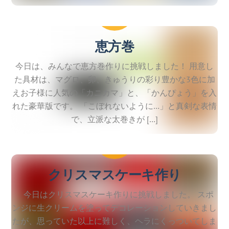
2
2
恵方巻
今日は、みんなで恵方巻作りに挑戦しました！ 用意し
た具材は、マグロ、卵、きゅうりの彩り豊かな3色に加
えお子様に人気の「カニカマ」と、「かんぴょう」を入
れた豪華版です。 「こぼれないように…」と真剣な表情
で、立派な太巻きが […]
2025
12
23
クリスマスケーキ作り
今日はクリスマスケーキ作りに挑戦しました。 スポ
ンジに生クリームを塗ってデコレーションしていきまし
たが、思っていた以上に難しく、ヘラにくっついてしま