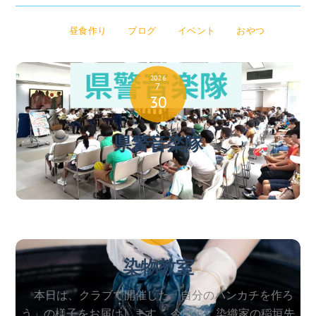
昼食作り
ブログ
イベント
おやつ
2026
7
30
県警音楽隊
2026
7
27
染物教室
本日は、クラブで開催した「自分のハンカチを作ろ
う」の様子をお届けします。 今回は、染織家の稲垣先