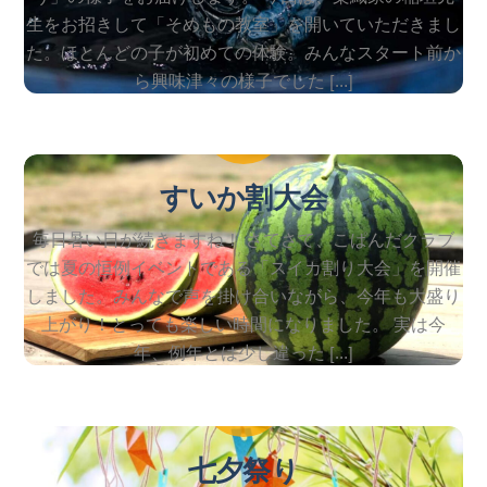
生をお招きして「そめもの教室」を開いていただきまし
た。ほとんどの子が初めての体験。みんなスタート前か
ら興味津々の様子でした […]
2026
7
24
すいか割大会
毎日暑い日が続きますね！ さてさて、こぱんだクラブ
では夏の恒例イベントである「スイカ割り大会」を開催
しました。みんなで声を掛け合いながら、今年も大盛り
上がり！とっても楽しい時間になりました。 実は今
年、例年とは少し違った […]
2026
7
7
七夕祭り