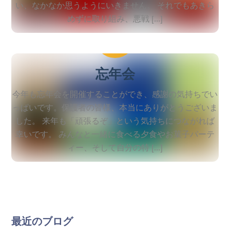
い、なかなか思うようにいきません。 それでもあきら
めずに取り組み、悪戦 […]
2025
12
12
忘年会
今年も忘年会を開催することができ、感謝の気持ちでい
っぱいです。保護者の皆様、本当にありがとうございま
した。 来年も「頑張るぞ」という気持ちにつながれば
幸いです。 みんなと一緒に食べる夕食やお菓子パーテ
ィー、そして自分の特 […]
最近のブログ